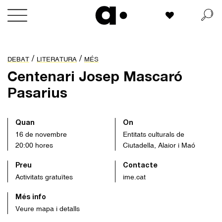
Skip
La meva llista
to
content
/
/
DEBAT
LITERATURA
MÉS
Centenari Josep Mascaró
Pasarius
Quan
On
16 de novembre
Entitats culturals de
20:00 hores
Ciutadella, Alaior i Maó
Preu
Contacte
Activitats gratuïtes
ime.cat
Més info
Veure mapa i detalls