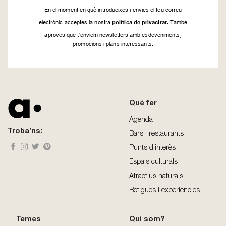
En el moment en què introdueixes i envies el teu correu
política de privacitat.
electrònic acceptes la nostra
També
aproves que t’enviem newsletters amb esdeveniments,
promocions i plans interessants.
This
field
should
be
Què fer
left
blank
Agenda
Troba’ns:
Bars i restaurants
Punts d’interès
Espais culturals
Atractius naturals
Botigues i experiències
Temes
Qui som?