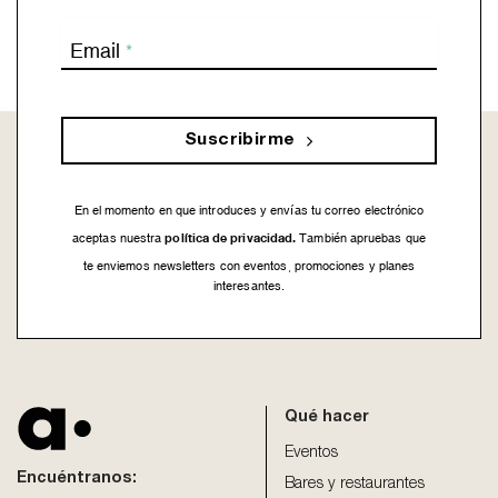
Email
*
Suscribirme
En el momento en que introduces y envías tu correo electrónico
política de privacidad.
aceptas nuestra
También apruebas que
te enviemos newsletters con eventos, promociones y planes
interesantes.
This
field
should
be
Qué hacer
left
blank
Eventos
Encuéntranos:
Bares y restaurantes