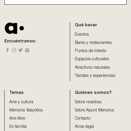
This
field
should
be
Qué hacer
left
blank
Eventos
Encuéntranos:
Bares y restaurantes
Puntos de interés
Espacios culturales
Atractivos naturales
Tiendas y experiencias
Temas
Quiénes somos?
Arte y cultura
Sobre nosotras
Menorca Talayótica
Sobre Apunt Menorca
Aire libre
Contacto
En familia
Aviso legal