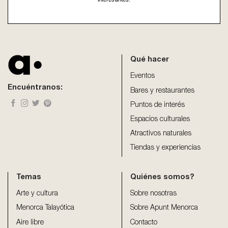
This
field
should
be
Qué hacer
left
blank
Eventos
Encuéntranos:
Bares y restaurantes
Puntos de interés
Espacios culturales
Atractivos naturales
Tiendas y experiencias
Temas
Quiénes somos?
Arte y cultura
Sobre nosotras
Menorca Talayótica
Sobre Apunt Menorca
Aire libre
Contacto