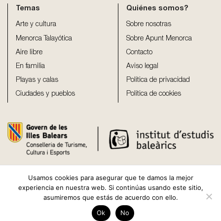
Temas
Quiénes somos?
Arte y cultura
Sobre nosotras
Menorca Talayótica
Sobre Apunt Menorca
Aire libre
Contacto
En familia
Aviso legal
Playas y calas
Política de privacidad
Ciudades y pueblos
Política de cookies
Usamos cookies para asegurar que te damos la mejor
experiencia en nuestra web. Si continúas usando este sitio,
asumiremos que estás de acuerdo con ello.
Copyright 2026 ©
Apunt Menorca
Ok
No