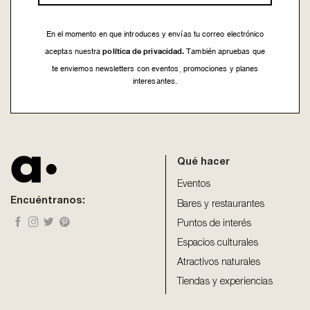
En el momento en que introduces y envías tu correo electrónico
política de privacidad.
aceptas nuestra
También apruebas que
te enviemos newsletters con eventos, promociones y planes
interesantes.
This
field
should
be
Qué hacer
left
blank
Eventos
Encuéntranos:
Bares y restaurantes
Puntos de interés
Espacios culturales
Atractivos naturales
Tiendas y experiencias