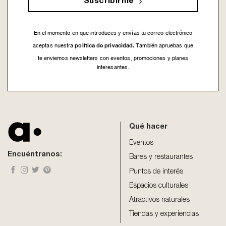
Suscribirme
En el momento en que introduces y envías tu correo electrónico
política de privacidad.
aceptas nuestra
También apruebas que
te enviemos newsletters con eventos, promociones y planes
interesantes.
This
field
should
be
Qué hacer
left
blank
Eventos
Encuéntranos:
Bares y restaurantes
Puntos de interés
Espacios culturales
Atractivos naturales
Tiendas y experiencias