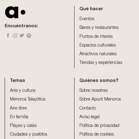
be
Qué hacer
left
blank
Eventos
Encuéntranos:
Bares y restaurantes
Puntos de interés
Espacios culturales
Atractivos naturales
Tiendas y experiencias
Temas
Quiénes somos?
Arte y cultura
Sobre nosotras
Menorca Talayótica
Sobre Apunt Menorca
Aire libre
Contacto
En familia
Aviso legal
Playas y calas
Política de privacidad
Ciudades y pueblos
Política de cookies