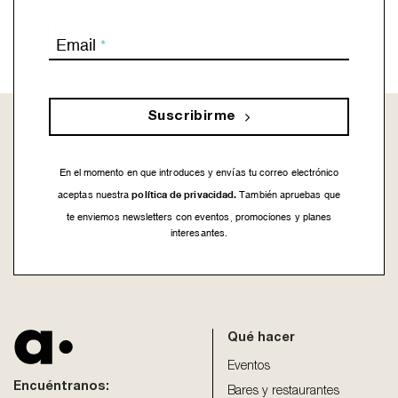
Email
*
Suscribirme
En el momento en que introduces y envías tu correo electrónico
política de privacidad.
aceptas nuestra
También apruebas que
te enviemos newsletters con eventos, promociones y planes
interesantes.
This
field
should
be
Qué hacer
left
blank
Eventos
Encuéntranos:
Bares y restaurantes