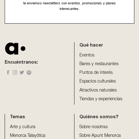
te enviemos newsletters con eventos, promociones y planes
interesantes.
This
field
should
be
Qué hacer
left
blank
Eventos
Encuéntranos:
Bares y restaurantes
Puntos de interés
Espacios culturales
Atractivos naturales
Tiendas y experiencias
Temas
Quiénes somos?
Arte y cultura
Sobre nosotras
Menorca Talayótica
Sobre Apunt Menorca