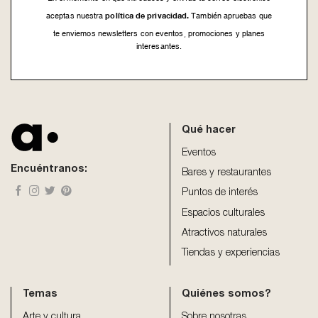
política de privacidad.
aceptas nuestra
También apruebas que
te enviemos newsletters con eventos, promociones y planes
interesantes.
This
field
should
be
Qué hacer
left
blank
Eventos
Encuéntranos:
Bares y restaurantes
Puntos de interés
Espacios culturales
Atractivos naturales
Tiendas y experiencias
Temas
Quiénes somos?
Arte y cultura
Sobre nosotras