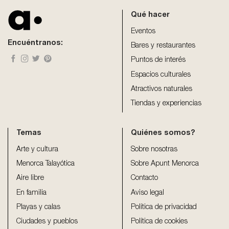
be
Qué hacer
left
blank
Eventos
Encuéntranos:
Bares y restaurantes
Puntos de interés
Espacios culturales
Atractivos naturales
Tiendas y experiencias
Temas
Quiénes somos?
Arte y cultura
Sobre nosotras
Menorca Talayótica
Sobre Apunt Menorca
Aire libre
Contacto
En familia
Aviso legal
Playas y calas
Política de privacidad
Ciudades y pueblos
Política de cookies