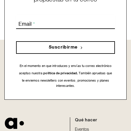
propuestas en tu correo
Email
*
Suscribirme
En el momento en que introduces y envías tu correo electrónico
política de privacidad.
aceptas nuestra
También apruebas que
te enviemos newsletters con eventos, promociones y planes
interesantes.
This
field
should
be
Qué hacer
left
blank
Eventos