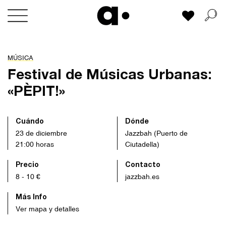
Skip
Mi lista
to
content
MÚSICA
Festival de Músicas Urbanas:
«PÈPIT!»
Cuándo
Dónde
23 de diciembre
Jazzbah (Puerto de
21:00 horas
Ciutadella)
Precio
Contacto
8 - 10 €
jazzbah.es
Más Info
Ver mapa y detalles