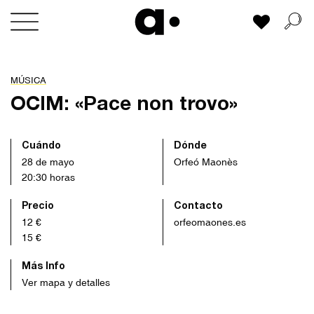
Skip
Mi lista
to
content
MÚSICA
OCIM: «Pace non trovo»
Cuándo
Dónde
28 de mayo
Orfeó Maonès
20:30 horas
Precio
Contacto
12 €
orfeomaones.es
15 €
Más Info
Ver mapa y detalles