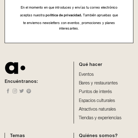
En el momento en que introduces y envías tu correo electrónico
política de privacidad.
aceptas nuestra
También apruebas que
te enviemos newsletters con eventos, promociones y planes
interesantes.
This
field
should
be
Qué hacer
left
blank
Eventos
Encuéntranos:
Bares y restaurantes
Puntos de interés
Espacios culturales
Atractivos naturales
Tiendas y experiencias
Temas
Quiénes somos?