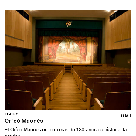
TEATRO
0 MT
Orfeó Maonès
El Orfeó Maonès es, con más de 130 años de historia, la