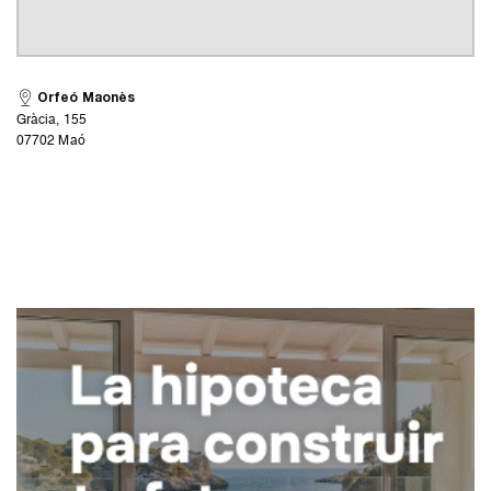
Orfeó Maonès
Gràcia, 155
07702 Maó