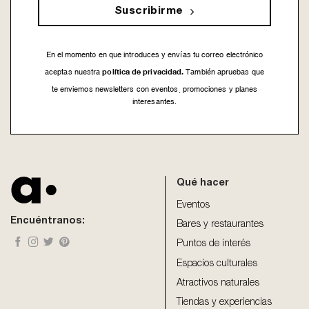
Suscribirme
En el momento en que introduces y envías tu correo electrónico
política de privacidad.
aceptas nuestra
También apruebas que
te enviemos newsletters con eventos, promociones y planes
interesantes.
This
field
should
be
Qué hacer
left
blank
Eventos
Encuéntranos:
Bares y restaurantes
Puntos de interés
Espacios culturales
Atractivos naturales
Tiendas y experiencias