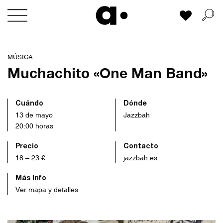
Skip
Mi lista
to
content
MÚSICA
Muchachito «One Man Band»
Cuándo
Dónde
13 de mayo
Jazzbah
20:00 horas
Precio
Contacto
18 – 23 €
jazzbah.es
Más Info
Ver mapa y detalles