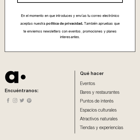
En el momento en que introduces y envías tu correo electrónico
política de privacidad.
aceptas nuestra
También apruebas que
te enviemos newsletters con eventos, promociones y planes
interesantes.
This
field
should
be
Qué hacer
left
blank
Eventos
Encuéntranos:
Bares y restaurantes
Puntos de interés
Espacios culturales
Atractivos naturales
Tiendas y experiencias