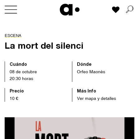
Skip
Mi lista
to
content
ESCENA
La mort del silenci
Cuándo
Dónde
08 de octubre
Orfeo Maonès
20:30 horas
Precio
Más Info
10 €
Ver mapa y detalles