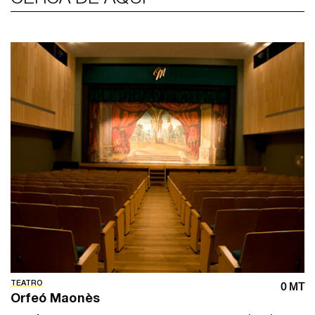
TEATRO
0 MT
Orfeó Maonès