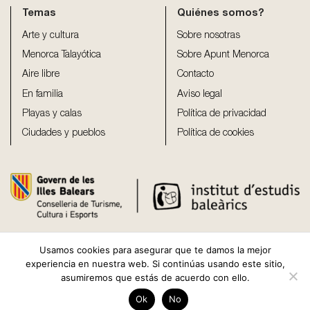
Temas
Quiénes somos?
Arte y cultura
Sobre nosotras
Menorca Talayótica
Sobre Apunt Menorca
Aire libre
Contacto
En familia
Aviso legal
Playas y calas
Política de privacidad
Ciudades y pueblos
Política de cookies
Usamos cookies para asegurar que te damos la mejor
experiencia en nuestra web. Si continúas usando este sitio,
asumiremos que estás de acuerdo con ello.
Copyright 2026 ©
Apunt Menorca
Ok
No