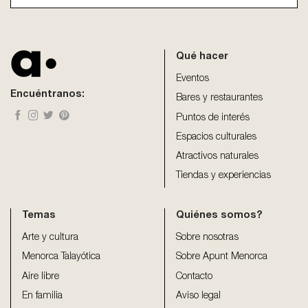
This
field
should
be
Qué hacer
left
blank
Eventos
Encuéntranos:
Bares y restaurantes
Puntos de interés
Espacios culturales
Atractivos naturales
Tiendas y experiencias
Temas
Quiénes somos?
Arte y cultura
Sobre nosotras
Menorca Talayótica
Sobre Apunt Menorca
Aire libre
Contacto
En familia
Aviso legal