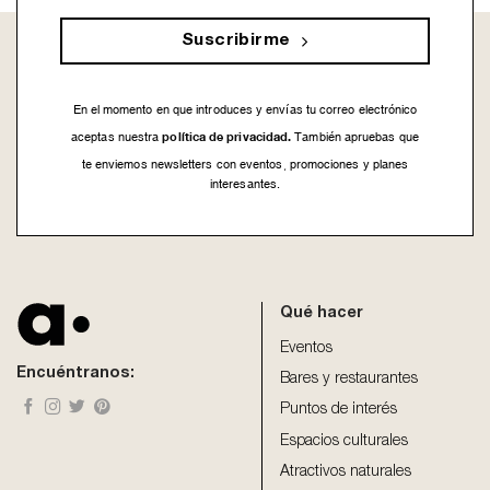
Suscribirme
En el momento en que introduces y envías tu correo electrónico
política de privacidad.
aceptas nuestra
También apruebas que
te enviemos newsletters con eventos, promociones y planes
interesantes.
This
field
should
be
Qué hacer
left
blank
Eventos
Encuéntranos:
Bares y restaurantes
Puntos de interés
Espacios culturales
Atractivos naturales