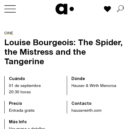
Skip
Mi lista
to
content
CINE
Louise Bourgeois: The Spider,
the Mistress and the
Tangerine
Cuándo
Dónde
01 de septiembre
Hauser & Wirth Menorca
20:30 horas
Precio
Contacto
Entrada gratis
hauserwirth.com
Más Info
Ver mapa y detalles