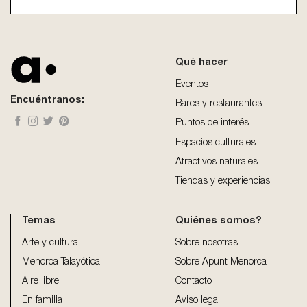
This
field
should
be
Qué hacer
left
blank
Eventos
Encuéntranos:
Bares y restaurantes
Puntos de interés
Espacios culturales
Atractivos naturales
Tiendas y experiencias
Temas
Quiénes somos?
Arte y cultura
Sobre nosotras
Menorca Talayótica
Sobre Apunt Menorca
Aire libre
Contacto
En familia
Aviso legal