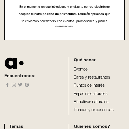
En el momento en que introduces y envías tu correo electrónico
política de privacidad.
aceptas nuestra
También apruebas que
te enviemos newsletters con eventos, promociones y planes
interesantes.
This
field
should
be
Qué hacer
left
blank
Eventos
Encuéntranos:
Bares y restaurantes
Puntos de interés
Espacios culturales
Atractivos naturales
Tiendas y experiencias
Temas
Quiénes somos?