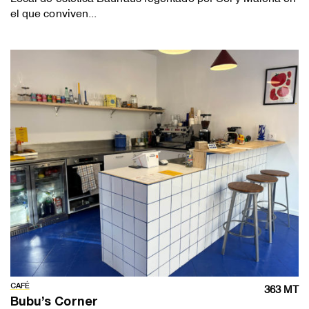
el que conviven...
CAFÉ
363 MT
Bubu’s Corner