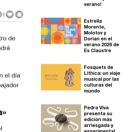
verano!
|
Estrella
Morente,
Molotov y
tro de
Dorian en el
verano 2026 de
odrá
Es Claustre
Fosquets de
Lithica: un viaje
n el día
musical por las
ajador
culturas del
mundo
Pedra Viva
a»
presenta su
edición más
arriesgada y
l
experimental