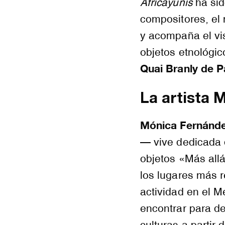
Africayunis
ha sid
compositores, el
y acompaña el vis
objetos etnológic
Quai Branly de P
La artista 
Mónica Fernánd
— vive dedicada 
objetos «Más allá
los lugares más r
actividad en el 
encontrar para de
culturas a partir d