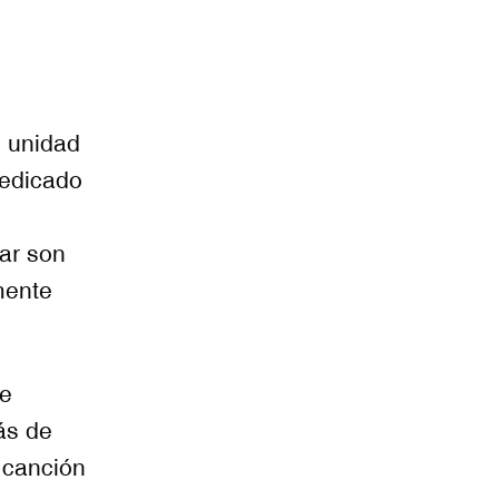
e unidad
dedicado
lar son
mente
ve
ás de
 canción