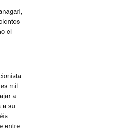
anagari,
cientos
o el
ionista
es mil
ajar a
s a su
éis
e entre