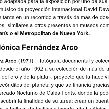
o adaptada para la exposición por uno de sus
 músico de proyección internacional David Dev
itante en un recorrido a través de más de dos
os, similares a otros presentes en museos com
arís o el Metropolitan de Nueva York.
Mónica Fernández Arco
ez Arco
(1971) —fotógrafa documental y colecc
desde el año 1992 a su colección de más de tr
 del oro y de la plata», proyecto que la hace vi
ecónditos del planeta y que se financia gracia
Mercado Nocturno de Cales Fonts, donde la pod
scubrir la finalidad de su tarea: crear un puent
e la belleza de textiles y joyería tribal y étnica.