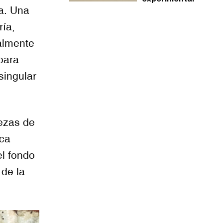
a. Una
ría,
almente
 para
singular
iezas de
ca
el fondo
de la