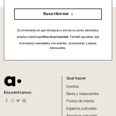
Suscribirme
En el momento en que introduces y envías tu correo electrónico
política de privacidad.
aceptas nuestra
También apruebas que
te enviemos newsletters con eventos, promociones y planes
interesantes.
This
field
should
be
Qué hacer
left
blank
Eventos
Encuéntranos:
Bares y restaurantes
Puntos de interés
Espacios culturales