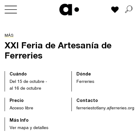
Skip
Mi lista
to
content
MÁS
XXI Feria de Artesanía de
Ferreries
Cuándo
Dónde
Del 15 de octubre -
Ferreries
al 16 de octubre
Precio
Contacto
Acceso libre
ferreriestotlany.ajferreries.org
Más Info
Ver mapa y detalles