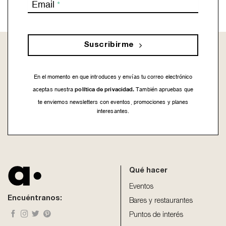
Email
*
Suscribirme
En el momento en que introduces y envías tu correo electrónico
política de privacidad.
aceptas nuestra
También apruebas que
te enviemos newsletters con eventos, promociones y planes
interesantes.
This
field
should
be
Qué hacer
left
blank
Eventos
Encuéntranos:
Bares y restaurantes
Puntos de interés