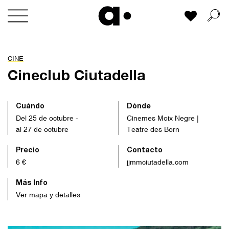
Skip
Mi lista
to
content
CINE
Cineclub Ciutadella
Cuándo
Dónde
Del 25 de octubre -
Cinemes Moix Negre |
al 27 de octubre
Teatre des Born
Precio
Contacto
6 €
jjmmciutadella.com
Más Info
Ver mapa y detalles