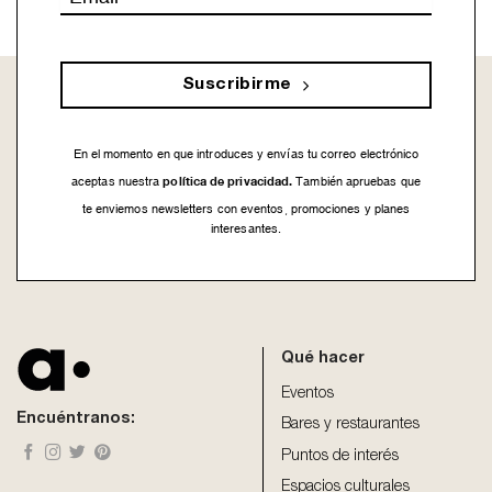
Suscribirme
En el momento en que introduces y envías tu correo electrónico
política de privacidad.
aceptas nuestra
También apruebas que
te enviemos newsletters con eventos, promociones y planes
interesantes.
This
field
should
be
Qué hacer
left
blank
Eventos
Encuéntranos:
Bares y restaurantes
Puntos de interés
Espacios culturales