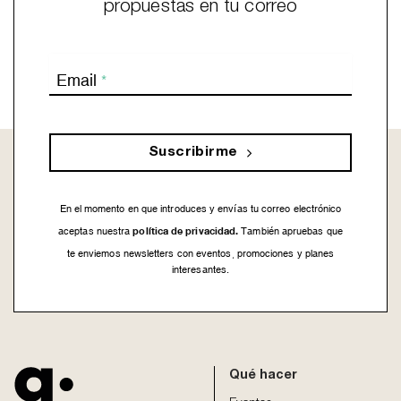
propuestas en tu correo
Email
*
Suscribirme
En el momento en que introduces y envías tu correo electrónico
política de privacidad.
aceptas nuestra
También apruebas que
te enviemos newsletters con eventos, promociones y planes
interesantes.
This
field
should
be
Qué hacer
left