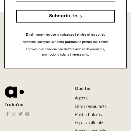
Subscriu-te
En el moment en què introdueixes i envies el teu correu
política de privacitat.
electrònic acceptes la nostra
També
aproves que t’enviem newsletters amb esdeveniments,
promocions i plans interessants.
This
field
should
be
Què fer
left
blank
Agenda
Troba’ns:
Bars i restaurants
Punts d’interès
Espais culturals