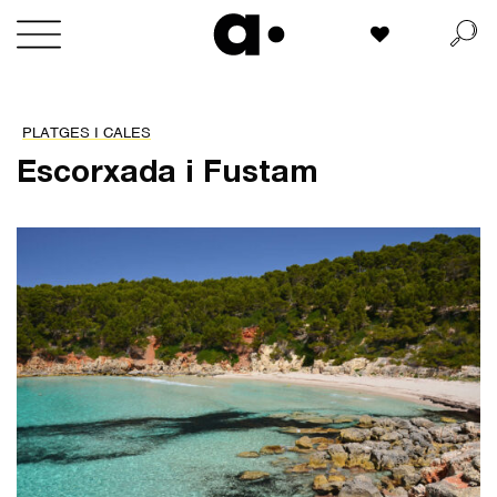
Skip
La meva llista
to
content
PLATGES I CALES
Escorxada i Fustam