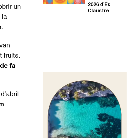
2026 d’Es
brir un
Claustre
 la
.
 van
 fruits.
de fa
Reproductor
de
vídeo
d’abril
um