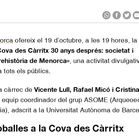
orca
ofereix el 19 d’octubre, a les 19 hores, la
ova des Càrritx 30 anys després: societat i
prehistòria de Menorca»
, una activitat divulgati
a tots els públics.
Vicente Lull, Rafael Micó i Cristin
 a càrrec de
, equip coordinador del grup ASOME (Arqueoe
ia), adscrit a la Universitat Autònoma de Barc
oballes a la Cova des Càrritx