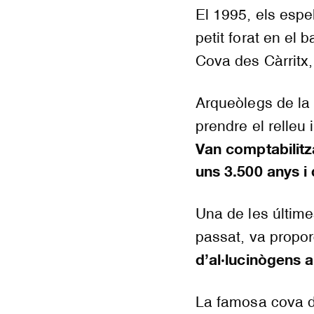
El 1995, els esp
petit forat en el 
Cova des Càrritx
Arqueòlegs de la
prendre el relleu 
Van comptabilitz
uns 3.500 anys i 
Una de les últime
passat, va propo
d’al·lucinògens 
La famosa cova 