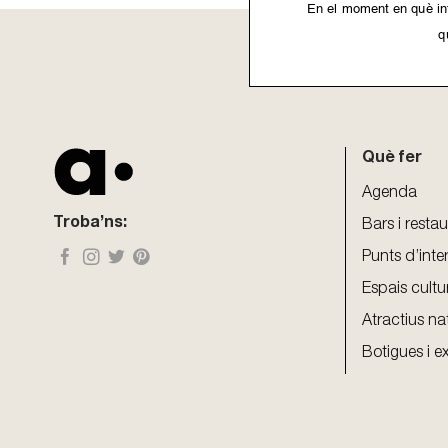
En el moment en què int
q
This
field
should
be
Què fer
left
blank
Agenda
Troba’ns:
Bars i resta
Punts d’inte
Espais cultu
Atractius na
Botigues i e