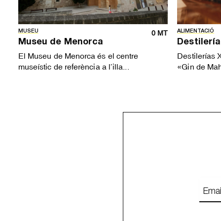
MUSEU
ALIMENTACIÓ
0 MT
Museu de Menorca
Destilerí
El Museu de Menorca és el centre
Destilerías 
museístic de referència a l’illa...
«Gin de Mah
Emai