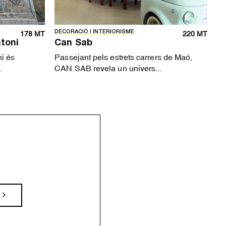
DECORACIÓ I INTERIORISME
178 MT
220 MT
toni
Can Sab
i és
Passejant pels estrets carrers de Maó,
.
CAN SAB revela un univers...