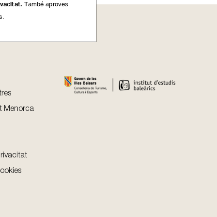
ivacitat.
També aproves
s.
tres
t Menorca
rivacitat
cookies