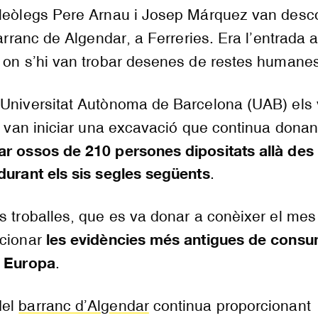
eleòlegs Pere Arnau i Josep Márquez van desco
barranc de Algendar, a Ferreries. Era l’entrada a
, on s’hi van trobar desenes de restes humanes
 Universitat Autònoma de Barcelona (UAB) els
i van iniciar una excavació que continua donant
ar ossos de 210 persones dipositats allà des 
durant els sis segles següents
.
s troballes, que es va donar a conèixer el mes 
les evidències més antigues de cons
rcionar
a Europa
.
del
barranc d’Algendar
continua proporcionant