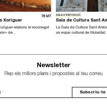
SALA D'EXPOSICIÓ
78 MT
as Xoriguer
Sala de Cultura Sant An
Xoriguer elabora el reconegut
La Sala de Cultura Sant Anton
ón» de...
un espai cultural de titularitat..
Newsletter
Rep els millors plans i propostes al teu correu
Subscriu-te
l
*