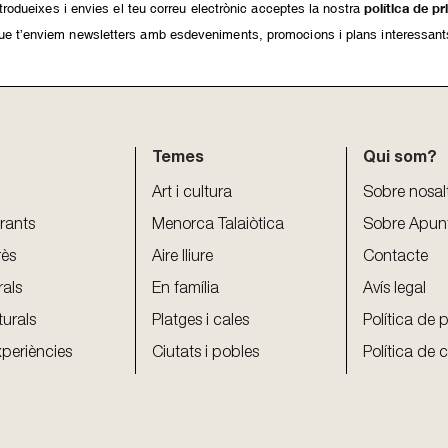
rodueixes i envies el teu correu electrònic acceptes la nostra
política de pr
ue t’enviem newsletters amb esdeveniments, promocions i plans interessant
Temes
Qui som?
Art i cultura
Sobre nosal
urants
Menorca Talaiòtica
Sobre Apun
rès
Aire lliure
Contacte
rals
En família
Avís legal
turals
Platges i cales
Política de p
xperiències
Ciutats i pobles
Política de 