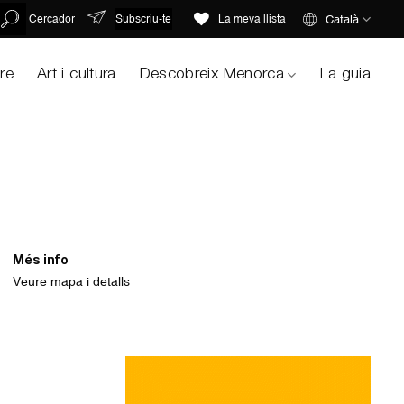
Subscriu-te
Català
Cercador
La meva llista
ure
Art i cultura
Descobreix Menorca
La guia
Més info
Veure mapa i detalls