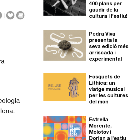
400 plans per
gaudir de la
|
cultura i l’estiu!
Pedra Viva
presenta la
seva edició més
arriscada i
experimental
va
Fosquets de
Lithica: un
a
viatge musical
per les cultures
cologia
del món
elona.
Estrella
Morente,
Molotov i
Dorian a l’estiu