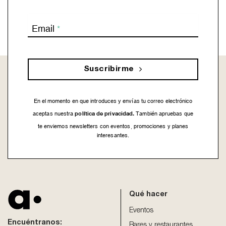
Email
*
Suscribirme
En el momento en que introduces y envías tu correo electrónico
política de privacidad.
aceptas nuestra
También apruebas que
te enviemos newsletters con eventos, promociones y planes
interesantes.
This
field
should
be
Qué hacer
left
blank
Eventos
Encuéntranos:
Bares y restaurantes