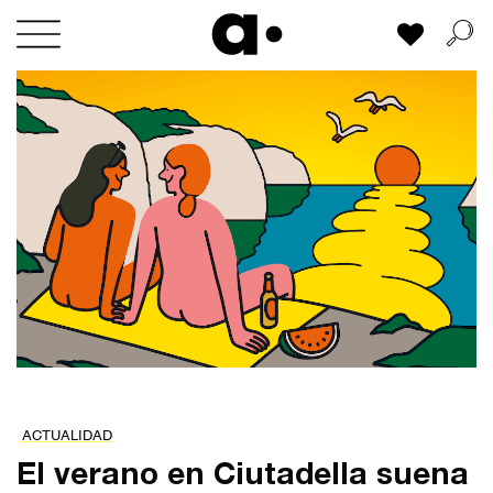
Skip
Mi lista
to
content
ACTUALIDAD
El verano en Ciutadella suena