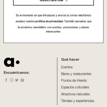
Suscribirme
En el momento en que introduces y envías tu correo electrónico
política de privacidad.
aceptas nuestra
También apruebas que
te enviemos newsletters con eventos, promociones y planes
interesantes.
This
field
should
be
Qué hacer
left
blank
Eventos
Encuéntranos:
Bares y restaurantes
Puntos de interés
Espacios culturales
Atractivos naturales
Tiendas y experiencias