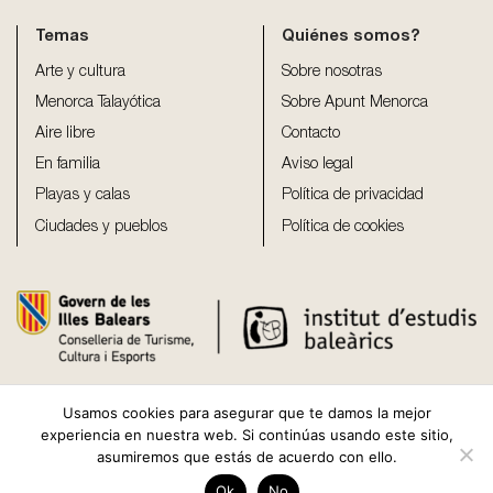
Temas
Quiénes somos?
Arte y cultura
Sobre nosotras
Menorca Talayótica
Sobre Apunt Menorca
Aire libre
Contacto
En familia
Aviso legal
Playas y calas
Política de privacidad
Ciudades y pueblos
Política de cookies
Usamos cookies para asegurar que te damos la mejor
experiencia en nuestra web. Si continúas usando este sitio,
asumiremos que estás de acuerdo con ello.
Copyright 2026 ©
Apunt Menorca
Ok
No