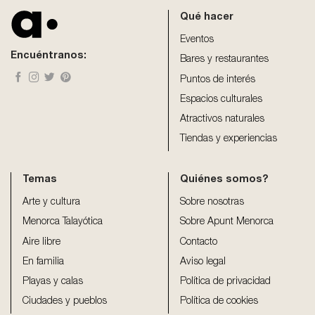
be
Qué hacer
left
blank
Eventos
Encuéntranos:
Bares y restaurantes
Puntos de interés
Espacios culturales
Atractivos naturales
Tiendas y experiencias
Temas
Quiénes somos?
Arte y cultura
Sobre nosotras
Menorca Talayótica
Sobre Apunt Menorca
Aire libre
Contacto
En familia
Aviso legal
Playas y calas
Política de privacidad
Ciudades y pueblos
Política de cookies