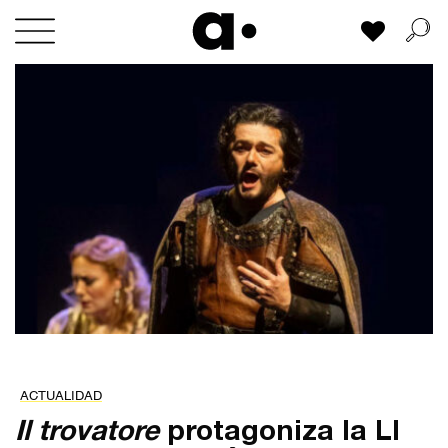
Skip
Mi lista
to
content
ACTUALIDAD
Il trovatore
protagoniza la LI