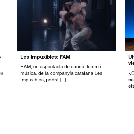
ó
Les Impuxibles: FAM
Ul
vi
FAM, un espectacle de dansa, teatre i
la
¿C
música, de la companyia catalana Les
es
Impuxibles, podrà [...]
els