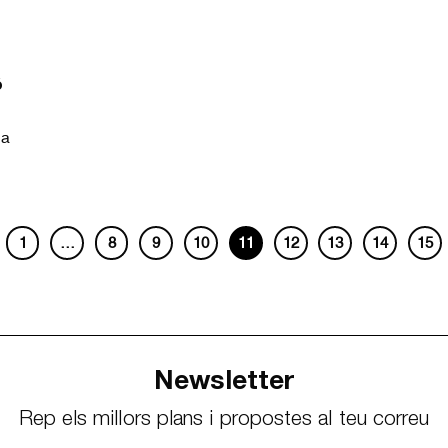
ó
la
1
…
8
9
10
11
12
13
14
15
Newsletter
Rep els millors plans i propostes al teu correu