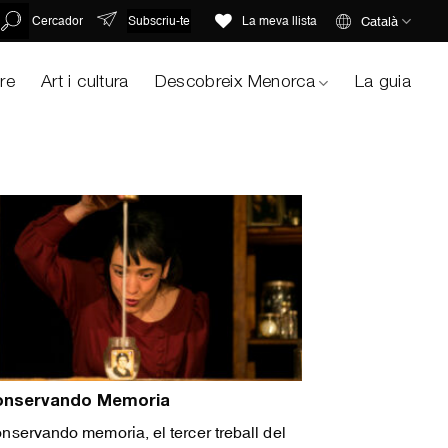
Subscriu-te
Català
Cercador
La meva llista
ure
Art i cultura
Descobreix Menorca
La guia
onservando Memoria
nservando memoria, el tercer treball del