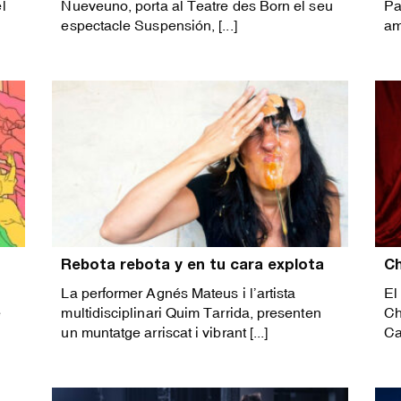
l
Nueveuno, porta al Teatre des Born el seu
Pa
espectacle Suspensión, [...]
am
Rebota rebota y en tu cara explota
Ch
La performer Agnés Mateus i l’artista
El
e
multidisciplinari Quim Tarrida, presenten
Ch
un muntatge arriscat i vibrant [...]
Ca