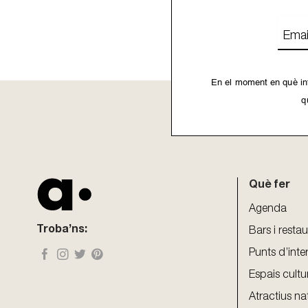
Emai
En el moment en què int
q
This
field
should
be
Què fer
left
blank
Agenda
Troba’ns:
Bars i resta
Punts d’inte
Espais cultu
Atractius na