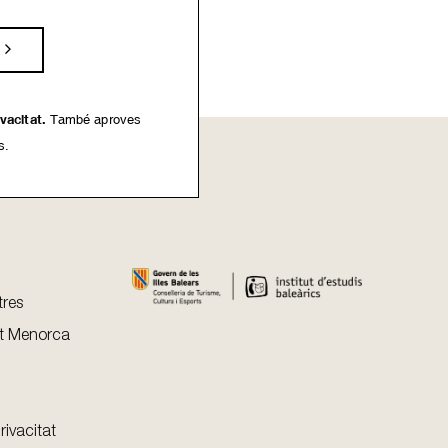
ivacitat.
També aproves
s.
tres
t Menorca
rivacitat