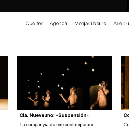
Què fer
Agenda
Menjar i beure
Aire lli
Cia. Nueveuno: «Suspensión»
C
La companyia de circ contemporani
Co