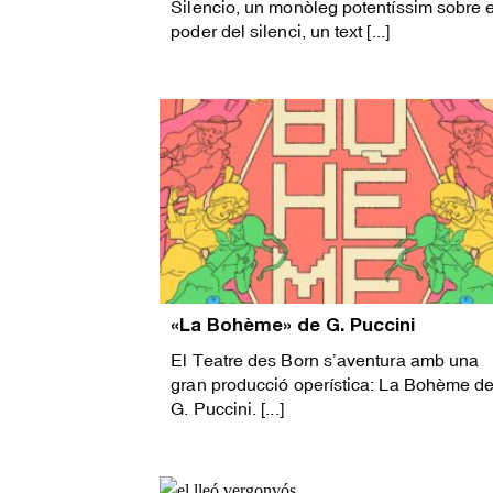
Silencio, un monòleg potentíssim sobre e
poder del silenci, un text [...]
«La Bohème» de G. Puccini
El Teatre des Born s’aventura amb una
gran producció operística: La Bohème d
G. Puccini. [...]