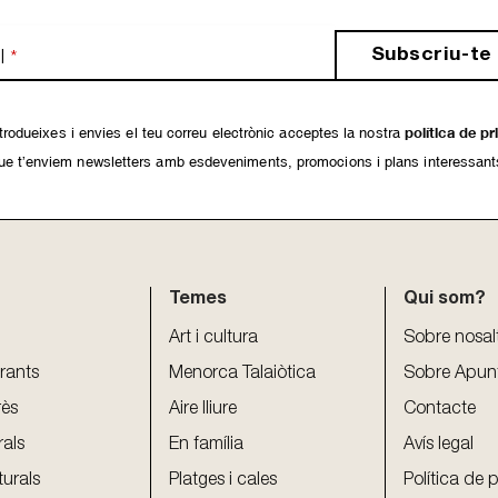
Subscriu-te
l
*
rodueixes i envies el teu correu electrònic acceptes la nostra
política de pr
ue t’enviem newsletters amb esdeveniments, promocions i plans interessant
Temes
Qui som?
Art i cultura
Sobre nosal
urants
Menorca Talaiòtica
Sobre Apun
rès
Aire lliure
Contacte
rals
En família
Avís legal
turals
Platges i cales
Política de p