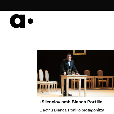
Skip
to
content
«Silencio» amb Blanca Portillo
L’actriu Blanca Portillo protagonitza