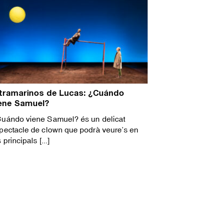
tramarinos de Lucas: ¿Cuándo
ene Samuel?
uándo viene Samuel? és un delicat
pectacle de clown que podrà veure’s en
 principals [...]